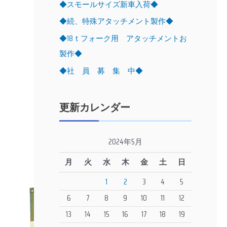
◆スモールサイズ新車入荷◆
◆続、特殊アタッチメント製作◆
◆18ｔフォーク用 アタッチメントお
製作◆
◆社 員 募 集 中◆
更新カレンダー
2024年5月
月
火
水
木
金
土
日
1
2
3
4
5
6
7
8
9
10
11
12
13
14
15
16
17
18
19