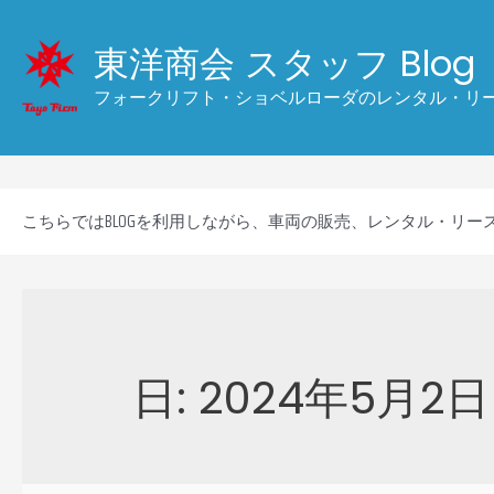
コ
ン
東洋商会 スタッフ Blog
テ
フォークリフト・ショベルローダのレンタル・リース
ン
ツ
へ
ス
こちらではBLOGを利用しながら、車両の販売、レンタル・リ
キ
ッ
プ
日:
2024年5月2日