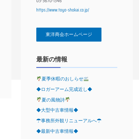
03-3670-1346
https://www.toyo-shokai.co.jp/
東洋商会ホームページ
最新の情報
夏季休暇のおしらせ
◆ロガーアーム完成近し◆
夏の風物詩
◆大型中古車情報◆
☂事務所外観リニューアルへ☂
◆最新中古車情報◆